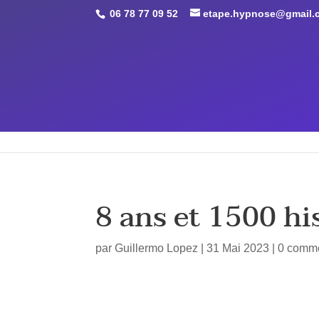
Retrouvez Guillermo LOPEZ - Etape Hypnose sur Resalib : annu
06 78 77 09 52
etape.hypnose@gmail.
ACCUEIL
QUI SUIS-JE ?
APPLICATIONS
8 ans et 1500 hi
par
Guillermo Lopez
|
31 Mai 2023
|
0 comme