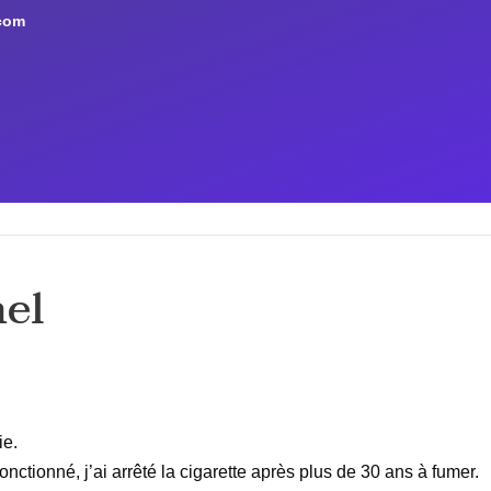
aire, référencement et prise de rendez-vous pour les Hypnoth
com
SÉANCE ET TARIFS
SOIRÉES PUBLIQUES
TÉMOIGN
ARTICLES
CONTACT
nel
ie.
nctionné, j’ai arrêté la cigarette après plus de 30 ans à fumer.