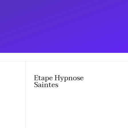
érapeutes
AGES
HYPNOTHÉRAPEUTE À SAINTES
Etape Hypnose
Saintes