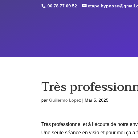
Retrouvez Guillermo LOPEZ - Etape Hypnose sur Resalib : annu
06 78 77 09 52
etape.hypnose@gmail.
ACCUEIL
QUI SUIS-JE ?
APPLICATIONS
Très profession
par
Guillermo Lopez
|
Mar 5, 2025
Très professionnel et à l’écoute de notre env
Une seule séance en visio et pour moi ça a fo