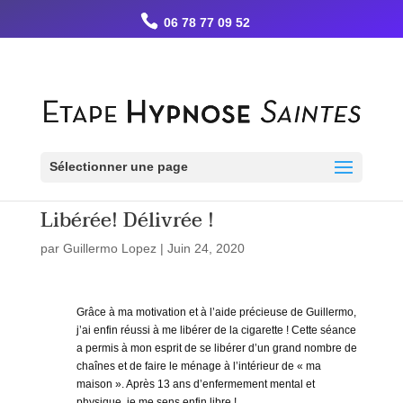
Retrouvez Guillermo LOPEZ - Etape Hypnose sur Resalib : annuaire,
06 78 77 09 52
référencement et prise de rendez-vous pour les Hypnothérapeutes
Sélectionner une page
Libérée! Délivrée !
par
Guillermo Lopez
|
Juin 24, 2020
Grâce à ma motivation et à l’aide précieuse de Guillermo,
j’ai enfin réussi à me libérer de la cigarette ! Cette séance
a permis à mon esprit de se libérer d’un grand nombre de
chaînes et de faire le ménage à l’intérieur de « ma
maison ». Après 13 ans d’enfermement mental et
physique, je me sens enfin libre !