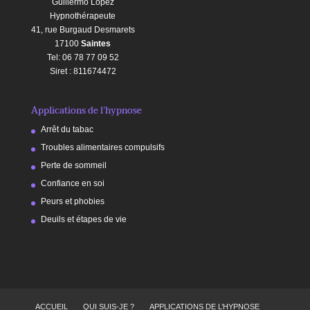
Guillermo Lopez
Hypnothérapeute
41, rue Burgaud Desmarets
17100
Saintes
Tel: 06 78 77 09 52
Siret : 811674472
Applications de l’hypnose
Arrêt du tabac
Troubles alimentaires compulsifs
Perte de sommeil
Confiance en soi
Peurs et phobies
Deuils et étapes de vie
ACCUEIL
QUI SUIS-JE ?
APPLICATIONS DE L’HYPNOSE